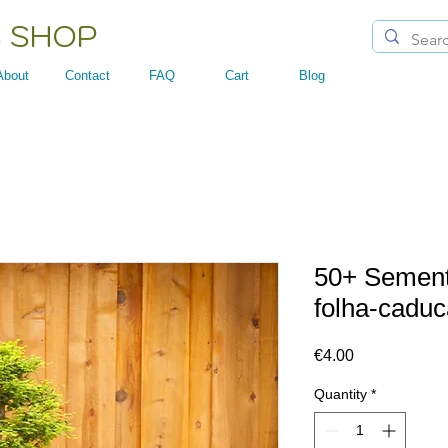
 SHOP
About
Contact
FAQ
Cart
Blog
50+ Sement
folha-caduc
Price
€4.00
Quantity
*