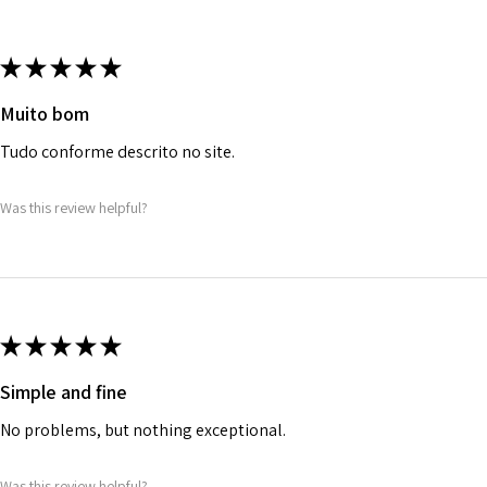
★
★
★
★
★
Muito bom
Tudo conforme descrito no site.
Was this review helpful?
★
★
★
★
★
Simple and fine
No problems, but nothing exceptional.
Was this review helpful?