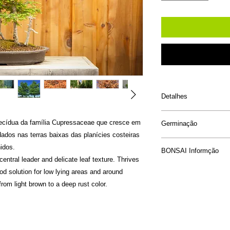
Detalhes
Tipo de Folha:
D
ecídua da família Cupressaceae que cresce em
Germinação
Tamanho:
Altura 
ados nas terras baixas das planícies costeiras
metros.
Escarificação
: Merg
idos.
Exposição:
Sol
BONSAI Informção
repousar em álcool p
Cor Floração:
N/
entral leader and delicate leaf texture. Thrives
Estratificação:
Trata
Cor Outono:
Dou
O cipreste-de-folha
od solution for low lying areas and around
dias.
Tipo de solo:
Ac
folha no final do inv
rom light brown to a deep rust color.
Germinação:
semear
árvore durante o in
Outro:
pode ser seme
árvore até a primave
semente é produzida
cresce melhor em co