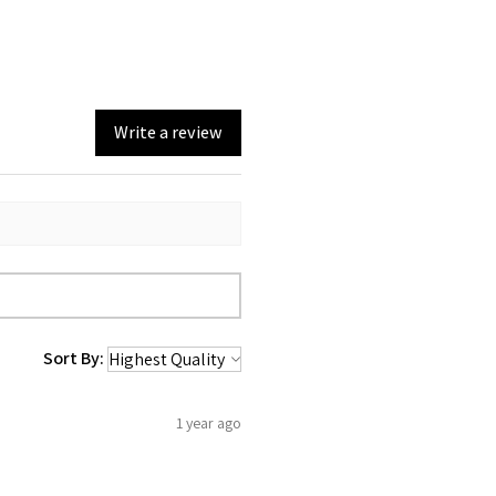
e rega frequente. A árvore é de
e pode atingir 36 centímetros de
nas um ano, tornando-se um bom
Write a review
Sort By:
1 year ago