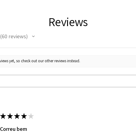
portanto, precisam d
crescimento rápido, 
crescimento em ape
Reviews
exemplar de bonsai.
60
reviews
60
iews yet, so check out our other reviews instead.
★
★
★
★
★
Correu bem