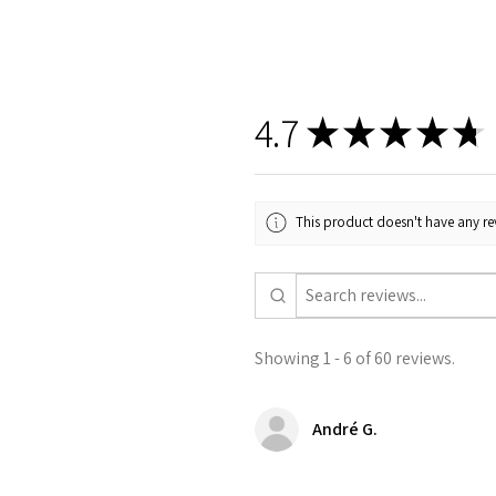
4.7
★
★
★
★
★
This product doesn't have any rev
Showing 1 - 6 of 60 reviews.
André G.