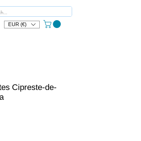
EUR (€)
es Cipreste-de-
a