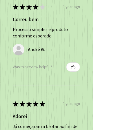
★
★
★
★
★
1 year ago
Correu bem
Processo simples e produto
conforme esperado.
André G.
Was this review helpful?
★
★
★
★
★
1 year ago
Adorei
Já começaram a brotar ao fim de