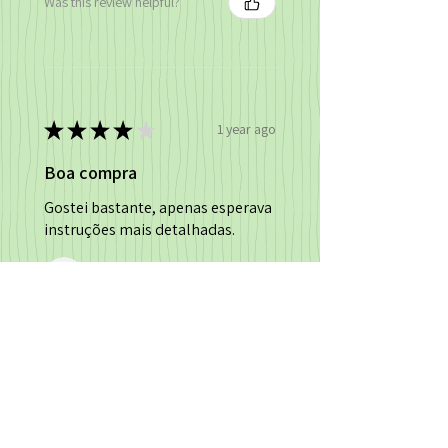
Was this review helpful?
★
★
★
★
★
1 year ago
Boa compra
Gostei bastante, apenas esperava
instruções mais detalhadas.
Cláudia N.
Was this review helpful?