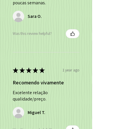
poucas semanas.
Sara O.
Was this review helpful?
★
★
★
★
★
1 year ago
Recomendo vivamente
Excelente relação
qualidade/preço.
Miguel T.