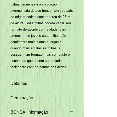
folhas pequenas e a coloração
avermelhada de seu tronco. Em seu país
de origem pode alcançar cerca de 25 m
de altura. Suas folhas podem variar seu
formato de acordo com a idade, para
arvores mais jovens suas folhas são
geralmente mais claras e largas e
quando mais adultas as folhas já
possuem um formato mais compacto e
escamoso que podem ser podadas
facilmente com as pontas dos dedos.
Detalhes
Tipo de Folha:
Persistente
Germinação
Largura:
5 a 10m
Altura:
10m
Escarificação:
Mergulhe na água,
Exposição:
Sol
BONSAI Informação
deixe descansar na água por 24
Taxa Crescimento:
Moderado